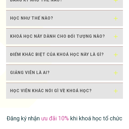
ĐĂNG KÝ NHƯ THẾ NÀO?
HỌC NHƯ THẾ NÀO?
KHOÁ HỌC NÀY DÀNH CHO ĐỐI TƯỢNG NÀO?
ĐIỂM KHÁC BIỆT CỦA KHOÁ HỌC NÀY LÀ GÌ?
GIẢNG VIÊN LÀ AI?
HỌC VIÊN KHÁC NÓI GÌ VỀ KHOÁ HỌC?
Đăng ký nhận
ưu đãi 10%
khi khoá học tổ chức