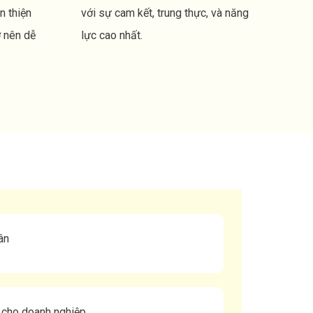
n thiện
với sự cam kết, trung thực, và năng
ở nên dễ
lực cao nhất.
ân
g cho doanh nghiệp