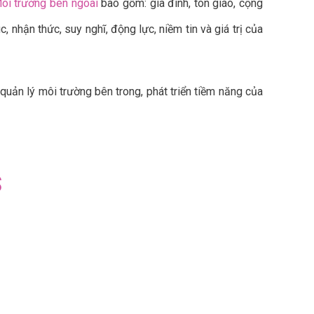
ôi trường bên ngoài
bao gồm: gia đình, tôn giáo, cộng
 nhận thức, suy nghĩ, động lực, niềm tin và giá trị của
uản lý môi trường bên trong, phát triển tiềm năng của
S