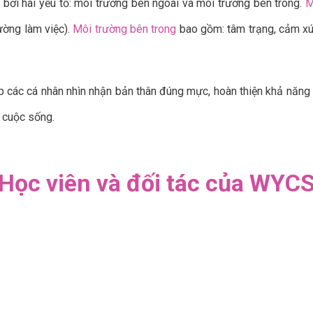
bởi hai yếu tố: môi trường bên ngoài và môi trường bên trong.
M
ường làm việc).
Môi trường bên trong
bao gồm: tâm trạng, cảm xúc,
 các cá nhân nhìn nhận bản thân đúng mực, hoàn thiện khả năng q
g cuộc sống.
Học viên và đối tác của WYC