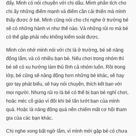
đẩy. Mình có nói chuyện với chị dâu. Mình phân tích cho
chị ấy những điểm mạnh và điểm cần cải thiện mà mình
thấy được ở bé. Mình cũng nói cho chị nghe ở trường bé
sẽ có những hành vi như thế nào. Và những rủi ro mà bé
có thể gặp phải nếu không kiểm soát được.
Mình còn nhớ mình nói với chị là ở trường, bé sẽ năng
động lắm, và có nhiều bạn bè. Nếu chơi trong nhóm thì
bé sẽ có xu hướng làm thủ lĩnh cả nhóm luôn. Rồi trong
lớp, bé cũng sẽ năng động hơn những bé khác, sẽ hay
giơ tay phát biểu, sẽ hay nói chuyện, thích kết bạn với
mọi người. Nhưng rủi ro là bé có thể bị bạn bè nghỉ chơi,
hoặc méc cô giáo vì đôi khi bé lấn lướt bạn của mình
quá. Hoặc là năng động quá nên chiếm mất cơ hội tham
gia của các bạn khác.
Chị nghe xong bất ngờ lắm, vì mình mới gặp bé có chưa